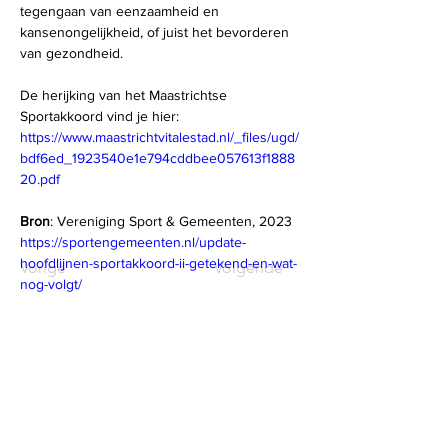
tegengaan van eenzaamheid en 
kansenongelijkheid, of juist het bevorderen 
van gezondheid.
De herijking van het Maastrichtse 
Sportakkoord vind je hier:
https://www.maastrichtvitalestad.nl/_files/ugd/
bdf6ed_1923540e1e794cddbee057613f1888
20.pdf
Bron
: 
Vereniging Sport & Gemeenten, 2023
https://sportengemeenten.nl/update-
hoofdlijnen-sportakkoord-ii-getekend-en-wat-
Vorige
Volgende
nog-volgt/