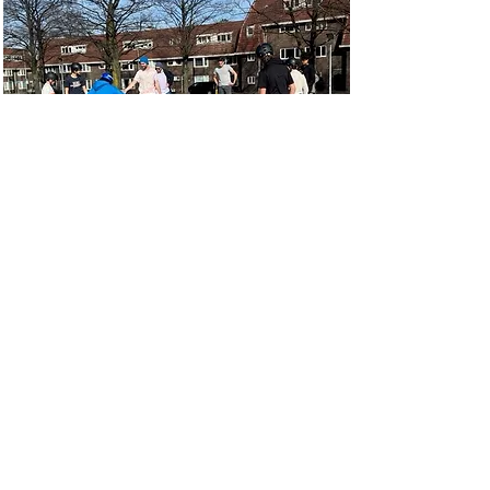
Stichting CONNECT
Maastricht
MVS en Stichting CONNECT
Maastricht bundelen krachten.
CONNECT Maastricht is een
stichting die zich inzet voor
anderstalige jongeren in Maastricht
middels culturele, educatieve en
vooral ook sportieve activiteiten.