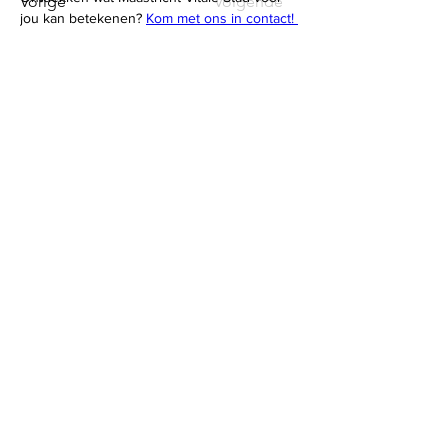
Vorige
Volgende
jou kan betekenen? 
Kom met ons in contact! 